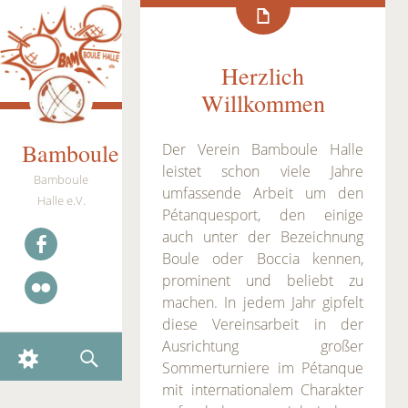
Herzlich
Willkommen
Bamboule
Der Verein Bamboule Halle
leistet schon viele Jahre
Bamboule
umfassende Arbeit um den
Halle e.V.
Pétanquesport, den einige
auch unter der Bezeichnung
Boule oder Boccia kennen,
Facebook
prominent und beliebt zu
machen. In jedem Jahr gipfelt
Flickr
diese Vereinsarbeit in der
Ausrichtung großer
WIDGETS
SEARCH
Sommerturniere im Pétanque
mit internationalem Charakter